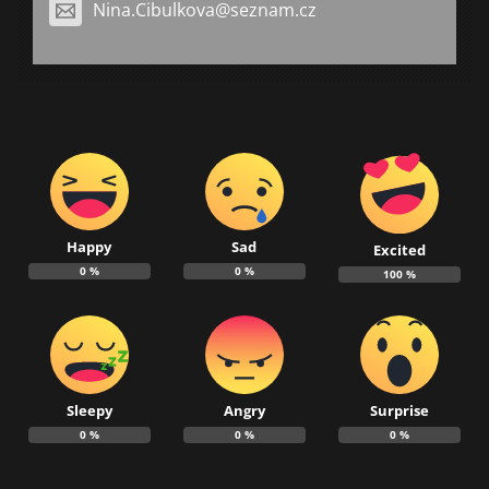
Nina.Cibulkova@seznam.cz
Happy
Sad
Excited
0
%
0
%
100
%
Sleepy
Angry
Surprise
0
%
0
%
0
%