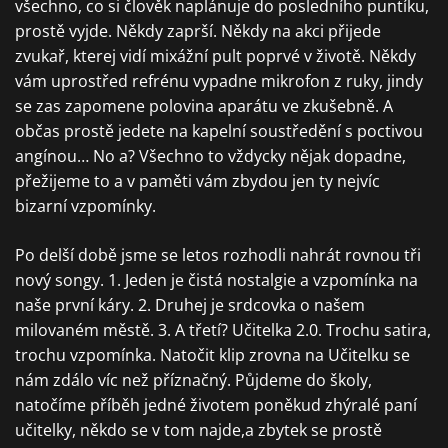
všechno, co si člověk naplánuje do posledního puntíku,
prostě vyjde. Někdy zaprší. Někdy na akci přijede
zvukař, kterej vidí mixážní pult poprvé v životě. Někdy
vám uprostřed refrénu vypadne mikrofon z ruky, jindy
se zas zapomene polovina aparátu ve zkušebně. A
občas prostě jedete na kapelní soustředění s poctivou
angínou… No a? Všechno to vždycky nějak dopadne,
přežijeme to a v paměti vám zbydou jen ty nejvíc
bizarní vzpomínky.
Po delší době jsme se letos rozhodli nahrát rovnou tři
nový songy. 1. Jeden je čistá nostalgie a vzpomínka na
naše první káry. 2. Druhej je srdcovka o našem
milovaném městě. 3. A třetí? Učitelka 2.0. Trochu satira,
trochu vzpomínka. Natočit klip zrovna na Učitelku se
nám zdálo víc než příznačný. Půjdeme do školy,
natočíme příběh jedné životem poněkud zhýralé paní
učitelky, někdo se v tom najde,a zbytek se prostě