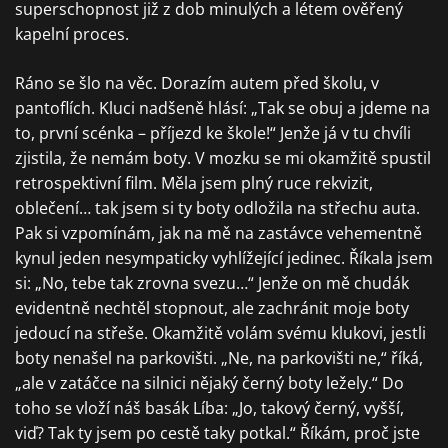
superschopnost již z dob minulých a létem ověřený
kapelní proces.
Ráno se šlo na věc. Dorazím autem před školu, v
pantoflích. Kluci nadšeně hlásí: „Tak se obuj a jdeme na
to, první scénka – příjezd ke škole!“ Jenže já v tu chvíli
zjistila, že nemám boty. V mozku se mi okamžitě spustil
retrospektivní film. Měla jsem plný ruce rekvizit,
oblečení… tak jsem si ty boty odložila na střechu auta.
Pak si vzpomínám, jak na mě na zastávce vehementně
kynul jeden nesympaticky vyhlížející jedinec. Říkala jsem
si: „No, tebe tak zrovna svezu…“ Jenže on mě chudák
evidentně nechtěl stopnout, ale zachránit moje boty
jedoucí na střeše. Okamžitě volám svému klukovi, jestli
boty nenašel na parkovišti. „Ne, na parkovišti ne,“ říká,
„ale v zatáčce na silnici nějaký černý boty ležely.“ Do
toho se vloží náš basák Líba: „Jo, takový černý, vyšší,
viď? Tak ty jsem po cestě taky potkal.“ Říkám, proč jste