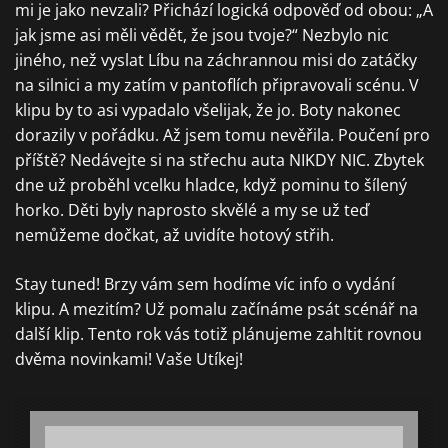
mi je jako nevzali? Přichází logická odpověď od obou: „A
jak jsme asi měli vědět, že jsou tvoje?“ Nezbylo nic
jiného, než vyslat Líbu na záchrannou misi do zatáčky
na silnici a my zatím v pantoflích připravovali scénu. V
klipu by to asi vypadalo všelijak, že jo. Boty nakonec
dorazily v pořádku. Až jsem tomu nevěřila. Poučení pro
příště? Nedávejte si na střechu auta NIKDY NIC. Zbytek
dne už proběhl vcelku hladce, když pominu to šílený
horko. Děti byly naprosto skvělé a my se už teď
nemůžeme dočkat, až uvidíte hotový střih.
Stay tuned! Brzy vám sem hodíme víc info o vydání
klipu. A mezitím? Už pomalu začínáme psát scénář na
další klip. Tento rok vás totiž plánujeme zahltit rovnou
dvěma novinkami! Vaše Utíkej!