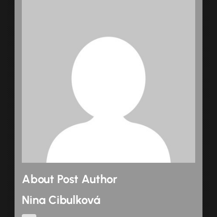
About Post Author
Nina Cibulková