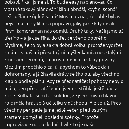
pobaví, říkali jsme si. To bude easy naplánovat. Co
vlastně takový plánování klipu obnáší, když si scénář i
režii děláme úplně sami? Musím uznat, že tohle byl asi
nejvíc náročný klip na přípravu, jaký jsme kdy dělali.
První kameraman nás odmítl. Druhý taky. Našli jsme až
třetího – a jak se říká, do třetice všeho dobrého.
Myslíme, že to byla sakra dobrá volba, protože vydržet
s námi, s našimi překotnými myšlenkami a neustálými
změnami termínů, to prostě není pro slabý povahy…
Mezitím proběhlo x callů, abychom to vůbec dali
dohromady, a já žhavila dráty se školou, aby všechno
klaplo podle plánu. Aby té přednatáčecí pohody nebylo
málo, den před natáčením jsem si střihla ještě pád z
koně. Kulhala jsem tak solidně, že jsem místo hlavní
role měla hrát spíš učitelku v důchodu. Ale co už. Přes
všechny peripetie jsme ještě večer před ostrým
startem domýšleli poslední scénky. Protože
improvizace na poslední chvíli? To je naše